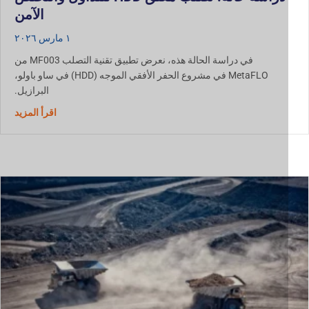
الآمن
١ مارس ٢٠٢٦
في دراسة الحالة هذه، نعرض تطبيق تقنية التصلب MF003 من
MetaFLO في مشروع الحفر الأفقي الموجه (HDD) في ساو باولو،
البرازيل.
دراسة حالة: تصلب 
اقرأ المزيد