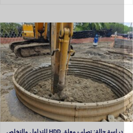
دراسة حالة: تصلب معلق HDD للتداول والتخلص