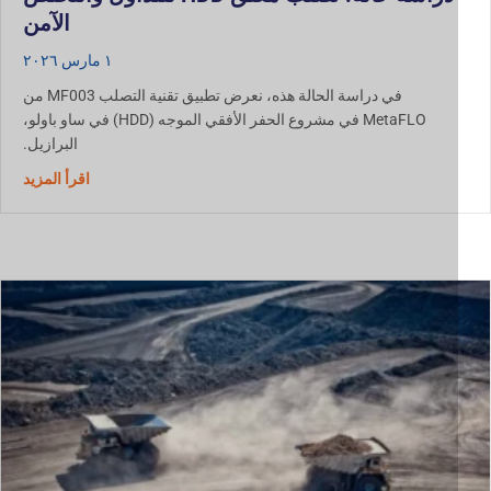
الآمن
١ مارس ٢٠٢٦
في دراسة الحالة هذه، نعرض تطبيق تقنية التصلب MF003 من
MetaFLO في مشروع الحفر الأفقي الموجه (HDD) في ساو باولو،
البرازيل.
دراسة حالة: تصلب 
اقرأ المزيد