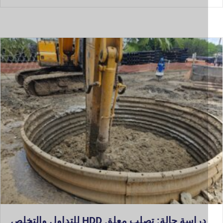
دراسة حالة: تصلب معلق HDD للتداول والتخلص