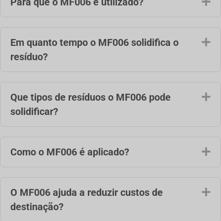
Para que o MF006 é utilizado?
Ex
Em quanto tempo o MF006 solidifica o
Ex
resíduo?
Que tipos de resíduos o MF006 pode
Ex
solidificar?
Como o MF006 é aplicado?
Ex
O MF006 ajuda a reduzir custos de
Ex
destinação?