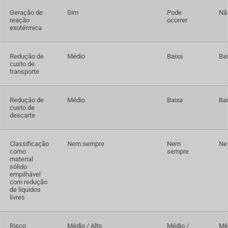
Geração de
Sim
Pode
Nã
reação
ocorrer
exotérmica
Redução de
Médio
Baixa
Ba
custo de
transporte
Redução de
Médio
Baixa
Ba
custo de
descarte
Classificação
Nem sempre
Nem
Ne
como
sempre
material
sólido
empilhável
com redução
de líquidos
livres
Risco
Médio / Alto
Médio /
Mé