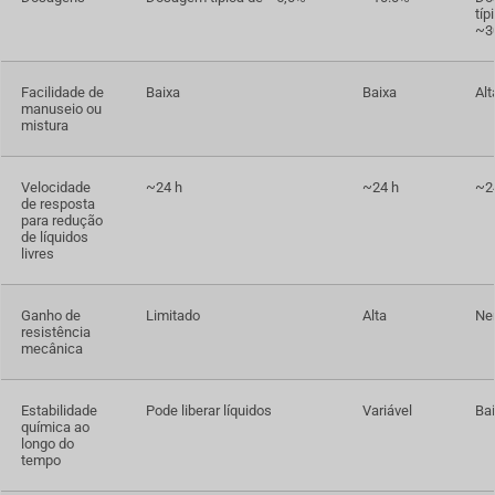
típ
~3
Facilidade de
Baixa
Baixa
Alt
manuseio ou
mistura
Velocidade
~24 h
~24 h
~2
de resposta
para redução
de líquidos
livres
Ganho de
Limitado
Alta
Ne
resistência
mecânica
Estabilidade
Pode liberar líquidos
Variável
Ba
química ao
longo do
tempo