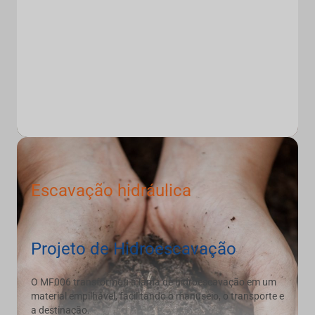
Escavação hidráulica
Projeto de Hidroescavação
O MF006 transformou a lama de hidroescavação em um
material empilhável, facilitando o manuseio, o transporte e
a destinação.