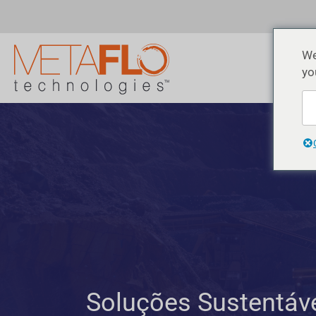
We
yo
Soluções Sustentáve