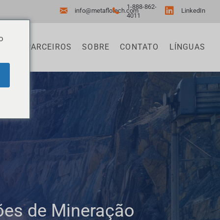
1-888-862-
info@metaflotech.com
LinkedIn
4011
o
SOS
PARCEIROS
SOBRE
CONTATO
LÍNGUAS
ções de Mineração