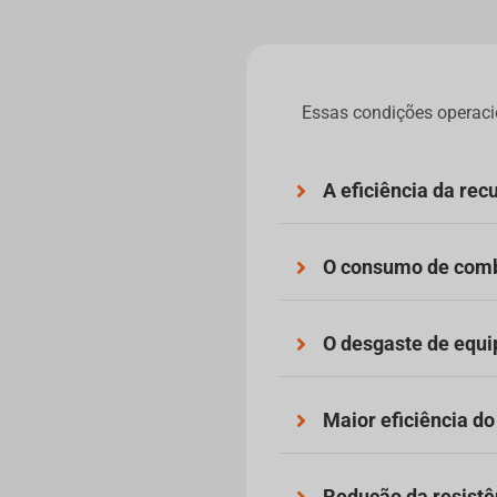
Essas condições operaci
A eficiência da re
O consumo de comb
O desgaste de equ
Maior eficiência do
Redução da resistê