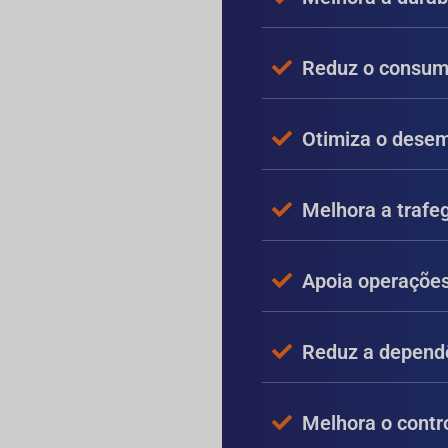
Reduz o consum
Otimiza o desem
Melhora a trafeg
Apoia operações
Reduz a dependê
Melhora o contr