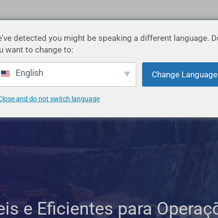
've detected you might be speaking a different language. D
INDÚSTRIAS
APLICAÇÕES
PRODUTOS
RECUR
u want to change to:
English
Change Language
Close and do not switch language
is e Eficientes para Opera