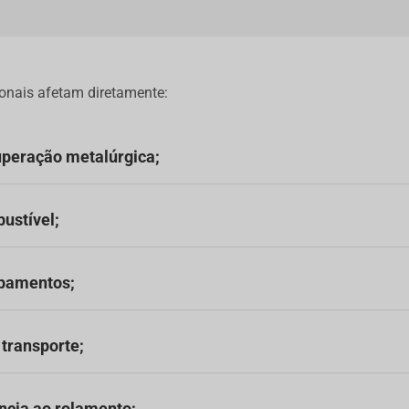
onais afetam diretamente:
cuperação metalúrgica;
ustível;
ipamentos;
 transporte;
ncia ao rolamento;