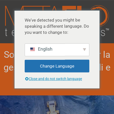
We've detected you might be
speaking a different language. Do
you want to change to:
English
Soluzioni innovative per la
gestione dei rifiuti liquidi e
Change Language
dei biopolimeri
Close and do not switch language