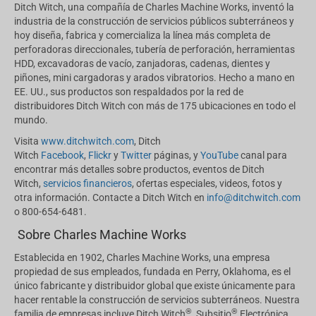
Ditch Witch, una compañía de Charles Machine Works, inventó la
industria de la construcción de servicios públicos subterráneos y
hoy diseña, fabrica y comercializa la línea más completa de
perforadoras direccionales, tubería de perforación, herramientas
HDD, excavadoras de vacío, zanjadoras, cadenas, dientes y
piñones, mini cargadoras y arados vibratorios. Hecho a mano en
EE. UU., sus productos son respaldados por la red de
distribuidores Ditch Witch con más de 175 ubicaciones en todo el
mundo.
Visita
www.ditchwitch.com
, Ditch
Witch
Facebook
,
Flickr
y
Twitter
páginas, y
YouTube
canal para
encontrar más detalles sobre productos, eventos de Ditch
Witch,
servicios financieros
, ofertas especiales, videos, fotos y
otra información. Contacte a Ditch Witch en
info@ditchwitch.com
o 800-654-6481.
Sobre Charles Machine Works
Establecida en 1902, Charles Machine Works, una empresa
propiedad de sus empleados, fundada en Perry, Oklahoma, es el
único fabricante y distribuidor global que existe únicamente para
hacer rentable la construcción de servicios subterráneos. Nuestra
®
®
familia de empresas incluye Ditch Witch
, Subsitio
Electrónica,