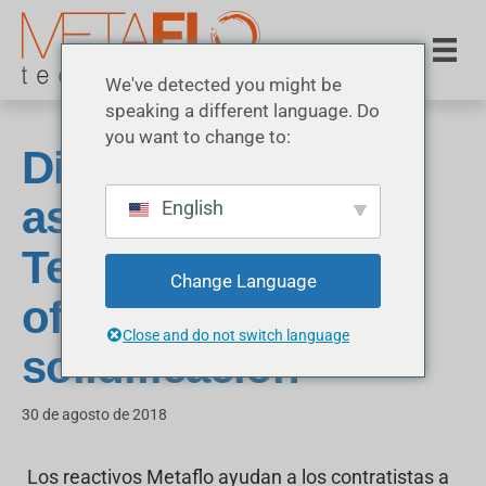
We've detected you might be
speaking a different language. Do
you want to change to:
Ditch Witch se
asocia con Metaflo
English
Technologies y
Change Language
ofrece reactivos de
Close and do not switch language
solidificación
30 de agosto de 2018
Los reactivos Metaflo ayudan a los contratistas a