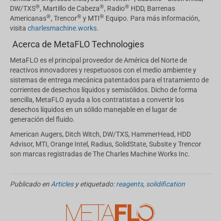
®
®
®
DW/TXS
, Martillo de Cabeza
, Radio
HDD, Barrenas
®
®
®
Americanas
, Trencor
y MTI
Equipo. Para más información,
visita
charlesmachine.works
.
Acerca de MetaFLO Technologies
MetaFLO es el principal proveedor de América del Norte de
reactivos innovadores y respetuosos con el medio ambiente y
sistemas de entrega mecánica patentados para el tratamiento de
corrientes de desechos líquidos y semisólidos. Dicho de forma
sencilla, MetaFLO ayuda a los contratistas a convertir los
desechos líquidos en un sólido manejable en el lugar de
generación del fluido.
American Augers, Ditch Witch, DW/TXS, HammerHead, HDD
Advisor, MTI, Orange Intel, Radius, SolidState, Subsite y Trencor
son marcas registradas de The Charles Machine Works Inc.
Publicado en
Articles
y etiquetado:
reagents
,
solidification