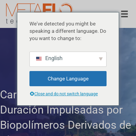
We've detected you might be
speaking a different language. Do
you want to change to:
English
Change Language
Carreteras de Larga
Close and do not switch language
Duración Impulsadas por
Biopolímeros Derivados de