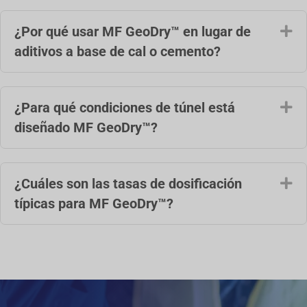
¿Por qué usar MF GeoDry™ en lugar de
Am
aditivos a base de cal o cemento?
¿Para qué condiciones de túnel está
Am
diseñado MF GeoDry™?
¿Cuáles son las tasas de dosificación
Am
típicas para MF GeoDry™?