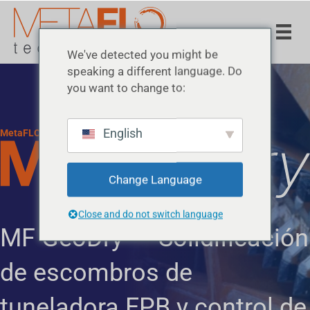
We've detected you might be
speaking a different language. Do
you want to change to:
English
MetaFLO Technologies · Reactivos de solidificación
Change Language
Close and do not switch language
MF GeoDry™ - Solidificación
de escombros de
tuneladora EPB y control de