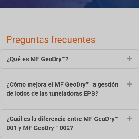
Preguntas frecuentes
¿Qué es MF GeoDry™?
Am
¿Cómo mejora el MF GeoDry™ la gestión
Am
de lodos de las tuneladoras EPB?
¿Cuál es la diferencia entre MF GeoDry™
Am
001 y MF GeoDry™ 002?