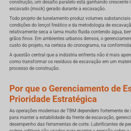
construção, um desafio paralelo está ganhando crescente 
escavado (muck) gerado durante a escavação.
Todo projeto de tunelamento produz volumes substanciais
condições do lençol freático e da metodologia de escavaçã
relativamente seca a lama muito fluida contendo água, b
grãos finos. Em ambientes urbanos densos, o gerenciament
custo do projeto, na certeza do cronograma, na conformid
A questão central que a indústria enfrenta não é mais ape
como transformar os resíduos de escavação em um material
processo de construção.
Por que o Gerenciamento de E
Prioridade Estratégica
As operações modernas de TBM dependem fortemente de age
para manter a estabilidade da frente de escavação, gerenci
desempenho das ferramentas de corte. Lubrificantes de per
outros aditivos são usados para manter a pressão sobre a s