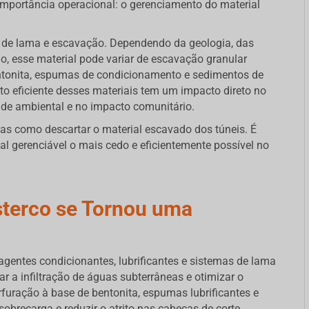
importância operacional: o gerenciamento do material
 de lama e escavação. Dependendo da geologia, das
o, esse material pode variar de escavação granular
entonita, espumas de condicionamento e sedimentos de
o eficiente desses materiais tem um impacto direto no
ade ambiental e no impacto comunitário.
nas como descartar o material escavado dos túneis. É
 gerenciável o mais cedo e eficientemente possível no
sterco se Tornou uma
ntes condicionantes, lubrificantes e sistemas de lama
ar a infiltração de águas subterrâneas e otimizar o
furação à base de bentonita, espumas lubrificantes e
obrecarga e reduzir o atrito nas cabeças de corte.