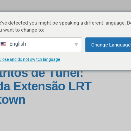
've detected you might be speaking a different language. D
INDÚSTRIAS
APLICAÇÕES
PRODUTOS
RECUR
u want to change to:
English
Change Language
Close and do not switch language
ritos de Túnel:
 da Extensão LRT
stown