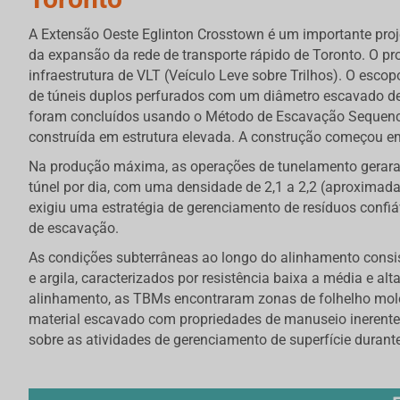
A Extensão Oeste Eglinton Crosstown é um importante projet
da expansão da rede de transporte rápido de Toronto. O p
infraestrutura de VLT (Veículo Leve sobre Trilhos). O esc
de túneis duplos perfurados com um diâmetro escavado de 
foram concluídos usando o Método de Escavação Sequenci
construída em estrutura elevada. A construção começou em
Na produção máxima, as operações de tunelamento gerara
túnel por dia, com uma densidade de 2,1 a 2,2 (aproximada
exigiu uma estratégia de gerenciamento de resíduos confi
de escavação.
As condições subterrâneas ao longo do alinhamento consisti
e argila, caracterizados por resistência baixa a média e a
alinhamento, as TBMs encontraram zonas de folhelho mole 
material escavado com propriedades de manuseio inerentem
sobre as atividades de gerenciamento de superfície duran