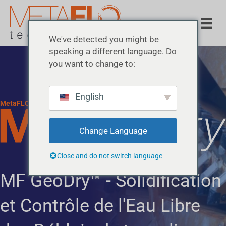
We've detected you might be
speaking a different language. Do
you want to change to:
English
MetaFLO Technologies · Réactifs de solidification
Change Language
Close and do not switch language
MF GeoDry™ - Solidification
et Contrôle de l'Eau Libre