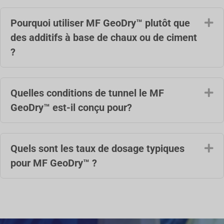
Pourquoi utiliser MF GeoDry™ plutôt que
Dé
des additifs à base de chaux ou de ciment
?
Quelles conditions de tunnel le MF
Dé
GeoDry™ est-il conçu pour?
Quels sont les taux de dosage typiques
Dé
pour MF GeoDry™ ?