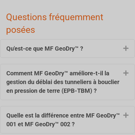
Questions fréquemment
posées
Qu'est-ce que MF GeoDry™ ?
Dé
Comment MF GeoDry™ améliore-t-il la
Dé
gestion du déblai des tunneliers à bouclier
en pression de terre (EPB-TBM) ?
Quelle est la différence entre MF GeoDry™
Dé
001 et MF GeoDry™ 002 ?