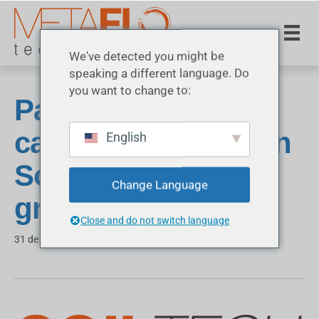
We've detected you might be
speaking a different language. Do
you want to change to:
Pavimentación de
caminos rurales con
English
SoilTech en una
Change Language
granja
Close and do not switch language
31 de marzo de 2026