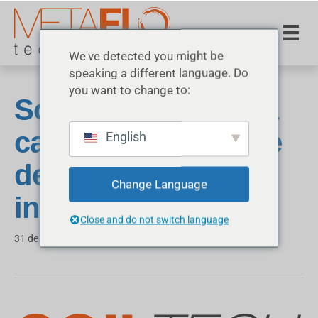
We've detected you might be
speaking a different language. Do
you want to change to:
SoilTech impulsa la
carretera sostenible
English
desde tierras
Change Language
indígenas
Close and do not switch language
31 de marzo de 2026