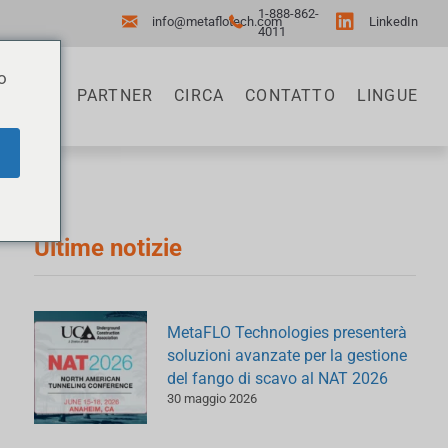
1-888-862-
info@metaflotech.com
LinkedIn
4011
o
ISORSE
PARTNER
CIRCA
CONTATTO
LINGUE
Ultime notizie
MetaFLO Technologies presenterà
soluzioni avanzate per la gestione
del fango di scavo al NAT 2026
30 maggio 2026