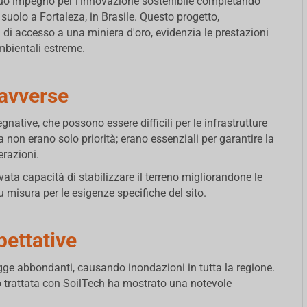
uo impegno per l'innovazione sostenibile completando
suolo a Fortaleza, in Brasile. Questo progetto,
 di accesso a una miniera d'oro, evidenzia le prestazioni
mbientali estreme.
 avverse
native, che possono essere difficili per le infrastrutture
za non erano solo priorità; erano essenziali per garantire la
erazioni.
ta capacità di stabilizzare il terreno migliorandone le
misura per le esigenze specifiche del sito.
pettative
ogge abbondanti, causando inondazioni in tutta la regione.
o trattata con SoilTech ha mostrato una notevole