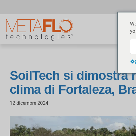
We
yo
SoilTech si dimostra re
clima di Fortaleza, Br
12 dicembre 2024