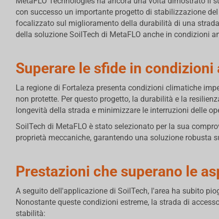
MetaFLO Technologies ha ancora una volta dimostrato il s
con successo un importante progetto di stabilizzazione del 
focalizzato sul miglioramento della durabilità di una strada
della soluzione SoilTech di MetaFLO anche in condizioni a
Superare le sfide in condizioni
La regione di Fortaleza presenta condizioni climatiche impeg
non protette. Per questo progetto, la durabilità e la resilien
longevità della strada e minimizzare le interruzioni delle op
SoilTech di MetaFLO è stato selezionato per la sua comprova
proprietà meccaniche, garantendo una soluzione robusta su 
Prestazioni che superano le as
A seguito dell'applicazione di SoilTech, l'area ha subito pi
Nonostante queste condizioni estreme, la strada di access
stabilità: