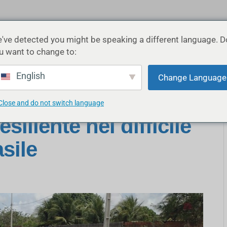
've detected you might be speaking a different language. D
INDUSTRIE
APPLICAZIONI
PRODOTTI
R
u want to change to:
English
Change Language
Close and do not switch language
siliente nel difficile
asile