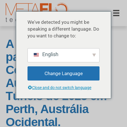
We've detected you might be
speaking a different language. Do
you want to change to:
A MetaFLO
participará da
English
Conferência
Change Language
Australiana de
Close and do not switch language
Túneis de 2025 em
Perth, Austrália
Ocidental.