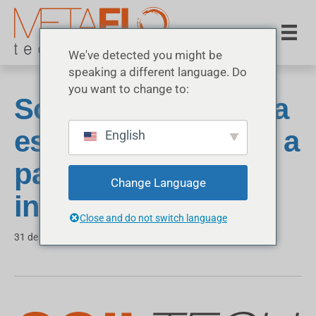
We've detected you might be
speaking a different language. Do
you want to change to:
SoilTech impulsiona
estrada sustentável a
English
partir de terra
Change Language
indígena
Close and do not switch language
31 de março de 2026