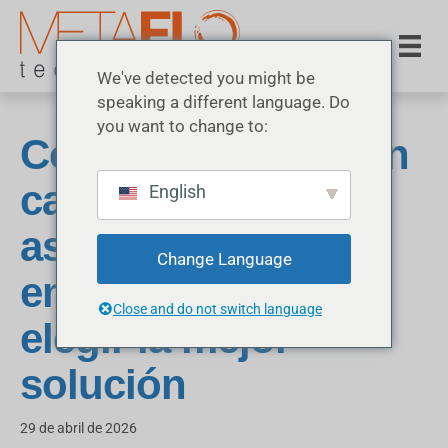
We've detected you might be
speaking a different language. Do
you want to change to:
Control del polvo en
carreteras sin
English
asfaltar: cuándo
Change Language
empezar y cómo
Close and do not switch language
elegir la mejor
solución
29 de abril de 2026