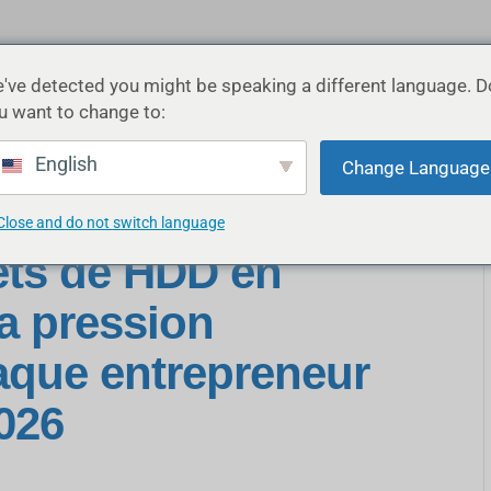
've detected you might be speaking a different language. D
ES
APPLICATIONS
PRODUITS
RESSOURCES
PA
u want to change to:
English
Change Language
Close and do not switch language
ets de HDD en
a pression
aque entrepreneur
026