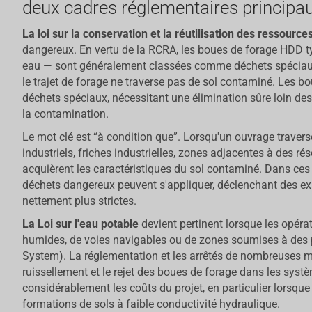
deux cadres réglementaires principau
La loi sur la conservation et la réutilisation des ressourc
dangereux. En vertu de la RCRA, les boues de forage HDD t
eau — sont généralement classées comme déchets spéciau
le trajet de forage ne traverse pas de sol contaminé. Les 
déchets spéciaux, nécessitant une élimination sûre loin de
la contamination.
Le mot clé est “à condition que”. Lorsqu'un ouvrage traver
industriels, friches industrielles, zones adjacentes à des ré
acquièrent les caractéristiques du sol contaminé. Dans ces 
déchets dangereux peuvent s'appliquer, déclenchant des exi
nettement plus strictes.
La Loi sur l'eau potable
devient pertinent lorsque les opéra
humides, de voies navigables ou de zones soumises à des 
System). La réglementation et les arrêtés de nombreuses mun
ruissellement et le rejet des boues de forage dans les sys
considérablement les coûts du projet, en particulier lorsque
formations de sols à faible conductivité hydraulique.