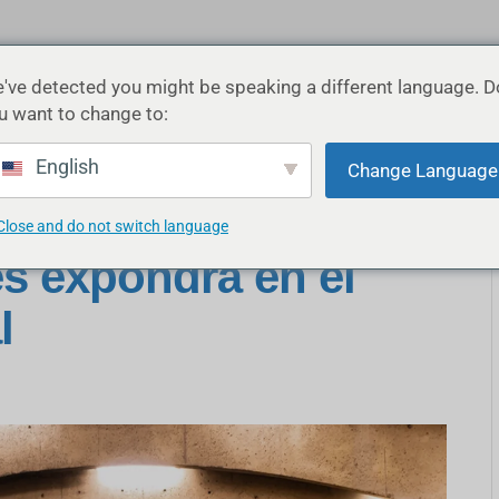
've detected you might be speaking a different language. D
LICACIONES
PRODUCTOS
RECURSOS
SOCIOS
u want to change to:
English
Change Language
Close and do not switch language
s expondrá en el
l