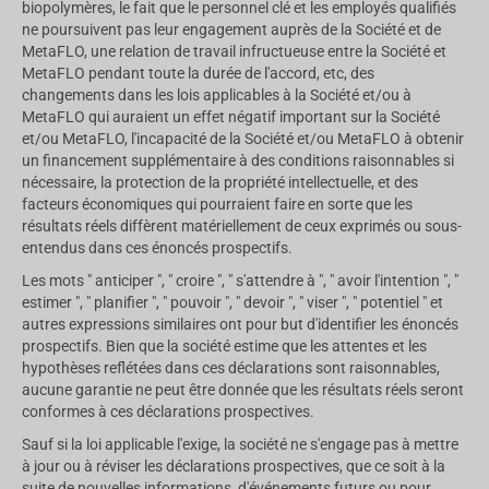
biopolymères, le fait que le personnel clé et les employés qualifiés
ne poursuivent pas leur engagement auprès de la Société et de
MetaFLO, une relation de travail infructueuse entre la Société et
MetaFLO pendant toute la durée de l'accord, etc, des
changements dans les lois applicables à la Société et/ou à
MetaFLO qui auraient un effet négatif important sur la Société
et/ou MetaFLO, l'incapacité de la Société et/ou MetaFLO à obtenir
un financement supplémentaire à des conditions raisonnables si
nécessaire, la protection de la propriété intellectuelle, et des
facteurs économiques qui pourraient faire en sorte que les
résultats réels diffèrent matériellement de ceux exprimés ou sous-
entendus dans ces énoncés prospectifs.
Les mots " anticiper ", " croire ", " s'attendre à ", " avoir l'intention ", "
estimer ", " planifier ", " pouvoir ", " devoir ", " viser ", " potentiel " et
autres expressions similaires ont pour but d'identifier les énoncés
prospectifs. Bien que la société estime que les attentes et les
hypothèses reflétées dans ces déclarations sont raisonnables,
aucune garantie ne peut être donnée que les résultats réels seront
conformes à ces déclarations prospectives.
Sauf si la loi applicable l'exige, la société ne s'engage pas à mettre
à jour ou à réviser les déclarations prospectives, que ce soit à la
suite de nouvelles informations, d'événements futurs ou pour