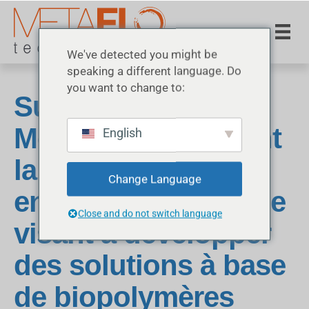
We've detected you might be
speaking a different language. Do
you want to change to:
Super Copper et
MetaFLO annoncent
English
la création d'une
Change Language
entreprise commune
Close and do not switch language
visant à développer
des solutions à base
de biopolymères